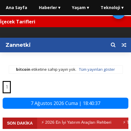
Ana Sayfa
Haberler ▾
Yaşam ▾
Teknoloji ▾
🌙
ecek Tarifleri
Zannetki
bitcoin
etiketine sahip yayın yok.
Tüm yayınları göster
1
7 Ağustos 2026 Cuma | 18:40:38
Son Durum
⚡ 2026 En İyi Yatırım Araçları Rehberi
⚡ Trafikte
SON DAKİKA