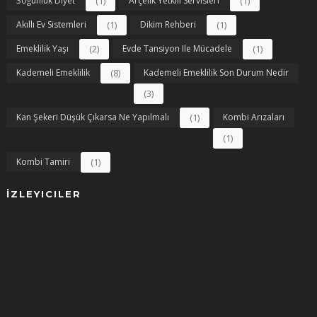
30günlük Diyet
(1)
Arçelik Yetkili Servisleri
(1)
Akıllı Ev Sistemleri
(1)
Dikim Rehberi
(1)
Emeklilik Yaşı
(2)
Evde Tansiyon Ile Mücadele
(1)
Kademeli Emeklilik
(8)
Kademeli Emeklilik Son Durum Nedir
(3)
Kan Şekeri Düşük Çıkarsa Ne Yapılmalı
(1)
Kombi Arızaları
(1)
Kombi Tamiri
(1)
İZLEYICILER