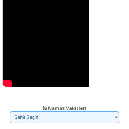
❮
❯
🕌 Namaz Vakitleri