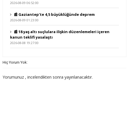
2026-08-09 06:52:00
📰 Gaziantep'te 4,5 büyüklüğünde deprem
2026-08-09 01:23:00
📰 18 yaş altı suçlulara ilişkin düzenlemeleri içeren
kanun teklifi yasalaştı
2026-08-08 19:27:00
Hiç Yorum Yok:
Yorumunuz , incelendikten sonra yayınlanacaktır.