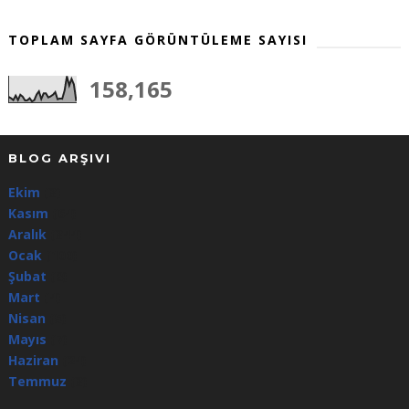
TOPLAM SAYFA GÖRÜNTÜLEME SAYISI
158,165
BLOG ARŞIVI
Ekim
(3)
Kasım
(64)
Aralık
(344)
Ocak
(100)
Şubat
(8)
Mart
(4)
Nisan
(5)
Mayıs
(7)
Haziran
(24)
Temmuz
(3)