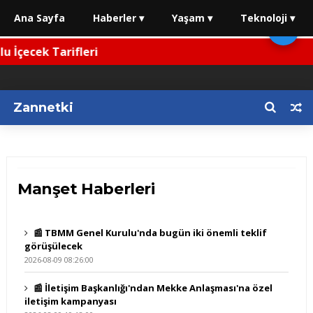
Ana Sayfa
Haberler ▾
Yaşam ▾
Teknoloji ▾
🌙
 İçecek Tarifleri
Zannetki
Manşet Haberleri
📰 TBMM Genel Kurulu'nda bugün iki önemli teklif
görüşülecek
2026-08-09 08:26:00
📰 İletişim Başkanlığı'ndan Mekke Anlaşması'na özel
iletişim kampanyası