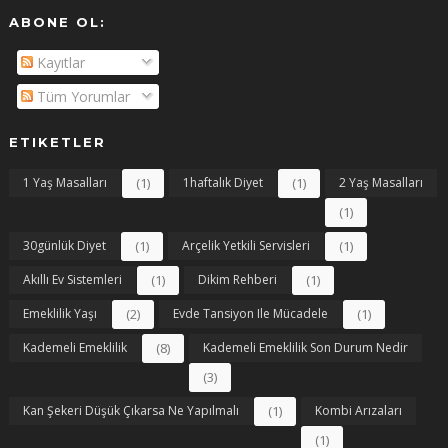
ABONE OL:
Kayıtlar
Tüm Yorumlar
ETIKETLER
1 Yaş Masalları
(1)
1haftalık Diyet
(1)
2 Yaş Masalları
(1)
30günlük Diyet
(1)
Arçelik Yetkili Servisleri
(1)
Akıllı Ev Sistemleri
(1)
Dikim Rehberi
(1)
Emeklilik Yaşı
(2)
Evde Tansiyon Ile Mücadele
(1)
Kademeli Emeklilik
(8)
Kademeli Emeklilik Son Durum Nedir
(3)
Kan Şekeri Düşük Çıkarsa Ne Yapılmalı
(1)
Kombi Arızaları
(1)