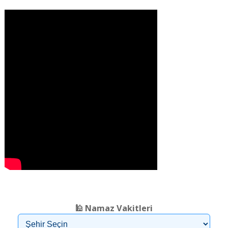
❮
❯
🕌 Namaz Vakitleri