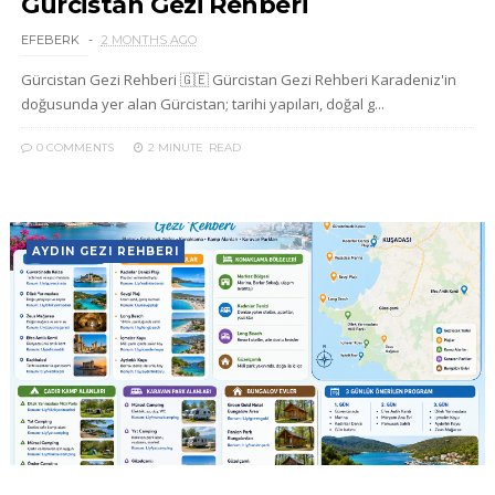
Gürcistan Gezi Rehberi
EFEBERK
2 MONTHS AGO
Gürcistan Gezi Rehberi 🇬🇪 Gürcistan Gezi Rehberi Karadeniz'in
doğusunda yer alan Gürcistan; tarihi yapıları, doğal g...
0 COMMENTS
2 MINUTE
READ
AYDIN GEZI REHBERI