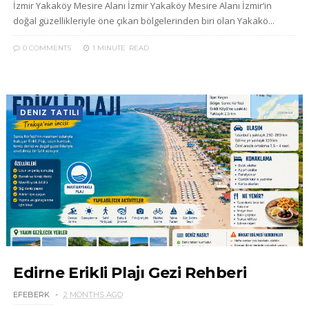
İzmir Yakaköy Mesire Alanı İzmir Yakaköy Mesire Alanı İzmir’in
doğal güzellikleriyle öne çıkan bölgelerinden biri olan Yakakö...
0 COMMENTS
1 MINUTE
READ
DENIZ TATILI
Edirne Erikli Plajı Gezi Rehberi
EFEBERK
2 MONTHS AGO