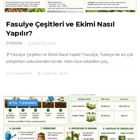
Fasulye Çeşitleri ve Ekimi Nasıl
Yapılır?
EFEBERK
2 MONTHS AGO
🫘 Fasulye Çeşitleri ve Ekimi Nasıl Yapılır? Fasulye, Türkiye'de en çok
yetiştirilen sebzelerden biridir. Hem taze tüketilen yeş...
0 COMMENTS
2 MINUTE
READ
ATA TOHUMU