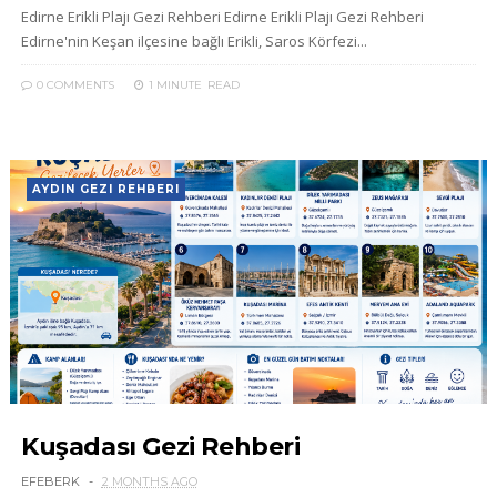
Edirne Erikli Plajı Gezi Rehberi Edirne Erikli Plajı Gezi Rehberi
Edirne'nin Keşan ilçesine bağlı Erikli, Saros Körfezi...
0 COMMENTS
1 MINUTE
READ
AYDIN GEZI REHBERI
Kuşadası Gezi Rehberi
EFEBERK
2 MONTHS AGO