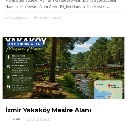
Manisa Şehzadeler Hamalın Kırı Mesire Alanı Manisa Şehzadeler
Hamalın Kırı Mesire Alanı Genel Bilgiler Hamalın Kırı Mesire ...
0 COMMENTS
1 MINUTE
READ
AILE PIKNIK ALANI
İzmir Yakaköy Mesire Alanı
EFEBERK
2 MONTHS AGO