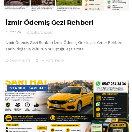
İzmir Ödemiş Gezi Rehberi
EFEBERK
2 MONTHS AGO
İzmir Ödemiş Gezi Rehberi İzmir Ödemiş Gezilecek Yerler Rehberi
Tarih, doğa ve kültürün buluştuğu eşsiz rota ...
0 COMMENTS
1 MINUTE
READ
İSTANBUL SARI HAT