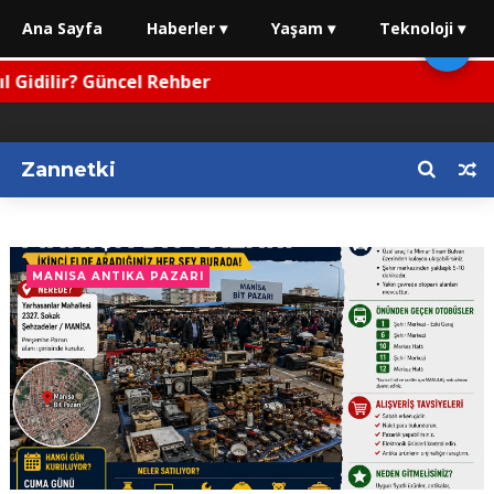
Ana Sayfa
Haberler ▾
Yaşam ▾
Teknoloji ▾
🌙
ek Tarifleri
Zannetki
MANISA ANTIKA PAZARI