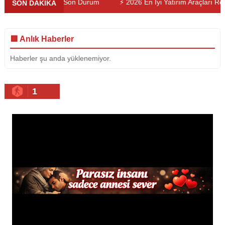
urum
⚡ 2026 En İyi Yatırım Araçları Rehberi
⚡ Trafikte Yapı
SON DAKİKA
🟥 Anlık Haberler
Haberler şu anda yüklenemiyor.
1