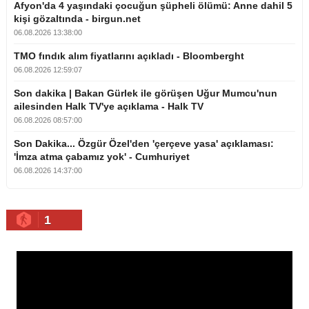
Afyon'da 4 yaşındaki çocuğun şüpheli ölümü: Anne dahil 5
kişi gözaltında - birgun.net
06.08.2026 13:38:00
TMO fındık alım fiyatlarını açıkladı - Bloomberght
06.08.2026 12:59:07
Son dakika | Bakan Gürlek ile görüşen Uğur Mumcu'nun
ailesinden Halk TV'ye açıklama - Halk TV
06.08.2026 08:57:00
Son Dakika... Özgür Özel'den 'çerçeve yasa' açıklaması:
'İmza atma çabamız yok' - Cumhuriyet
06.08.2026 14:37:00
1