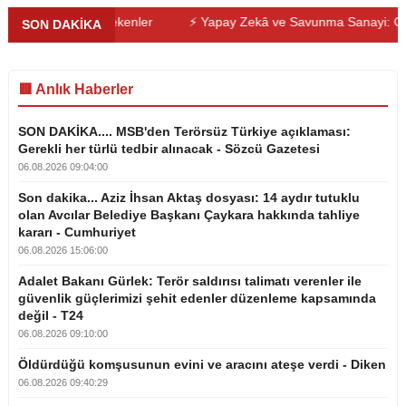
lmaması Gerekenler
⚡ Yapay Zekâ ve Savunma Sanayi: Geleceğin 
SON DAKİKA
🟥 Anlık Haberler
SON DAKİKA.... MSB'den Terörsüz Türkiye açıklaması:
Gerekli her türlü tedbir alınacak - Sözcü Gazetesi
06.08.2026 09:04:00
Son dakika... Aziz İhsan Aktaş dosyası: 14 aydır tutuklu
olan Avcılar Belediye Başkanı Çaykara hakkında tahliye
kararı - Cumhuriyet
06.08.2026 15:06:00
Adalet Bakanı Gürlek: Terör saldırısı talimatı verenler ile
güvenlik güçlerimizi şehit edenler düzenleme kapsamında
değil - T24
06.08.2026 09:10:00
Öldürdüğü komşusunun evini ve aracını ateşe verdi - Diken
06.08.2026 09:40:29