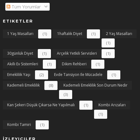
Tüm Yorumlar
ETIKETLER
1 Yaş Masalları
(1)
1haftalık Diyet
(1)
2 Yaş Masalları
(1)
30günlük Diyet
(1)
Arçelik Yetkili Servisleri
(1)
Akıllı Ev Sistemleri
(1)
Dikim Rehberi
(1)
Emeklilik Yaşı
(2)
Evde Tansiyon Ile Mücadele
(1)
Kademeli Emeklilik
(8)
Kademeli Emeklilik Son Durum Nedir
(3)
Kan Şekeri Düşük Çıkarsa Ne Yapılmalı
(1)
Kombi Arızaları
(1)
Kombi Tamiri
(1)
İZLEYICILER