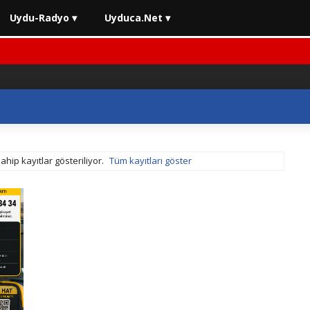
Uydu-Radyo ▾
Uyduca.Net ▾
ahip kayıtlar gösteriliyor.
Tüm kayıtları göster
lerinde Son Durum
⚡ 2026 En İyi Yatırım Araçları Rehberi
⚡ 