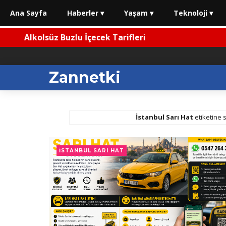
Ana Sayfa
Haberler ▾
Yaşam ▾
Teknoloji ▾
Alkolsüz Buzlu İçecek Tarifleri
Zannetki
İstanbul Sarı Hat
etiketine s
İSTANBUL SARI HAT
eli Emeklilikte Son Durum (Haziran 2026)
⚡ 2026 Araç Muayene