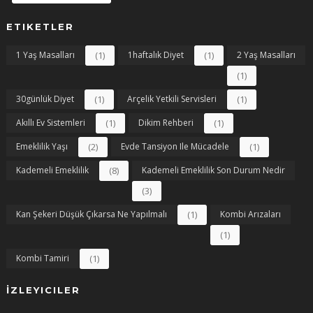
ETIKETLER
1 Yaş Masalları
(1)
1haftalık Diyet
(1)
2 Yaş Masalları
(1)
30günlük Diyet
(1)
Arçelik Yetkili Servisleri
(1)
Akıllı Ev Sistemleri
(1)
Dikim Rehberi
(1)
Emeklilik Yaşı
(2)
Evde Tansiyon Ile Mücadele
(1)
Kademeli Emeklilik
(8)
Kademeli Emeklilik Son Durum Nedir
(3)
Kan Şekeri Düşük Çıkarsa Ne Yapılmalı
(1)
Kombi Arızaları
(1)
Kombi Tamiri
(1)
İZLEYICILER