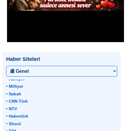
Haber Siteleri
• Hürriyet
• Milliyet
• Sabah
• CNN Türk
• NTV
• Habertürk
• Sözcü