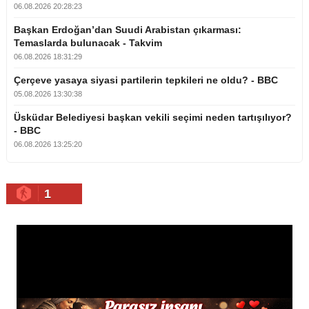
06.08.2026 20:28:23
Başkan Erdoğan’dan Suudi Arabistan çıkarması:
Temaslarda bulunacak - Takvim
06.08.2026 18:31:29
Çerçeve yasaya siyasi partilerin tepkileri ne oldu? - BBC
05.08.2026 13:30:38
Üsküdar Belediyesi başkan vekili seçimi neden tartışılıyor?
- BBC
06.08.2026 13:25:20
1