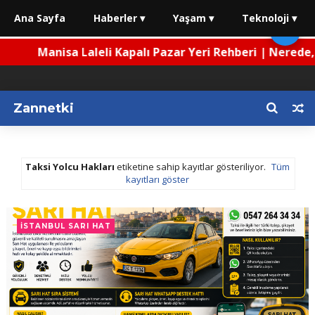
Ana Sayfa
Haberler ▾
Yaşam ▾
Teknoloji ▾
🌙
Manisa Laleli Kapalı Pazar Yeri Rehberi | Nerede, Na
Zannetki
Taksi Yolcu Hakları
etiketine sahip kayıtlar gösteriliyor.
Tüm
kayıtları göster
İSTANBUL SARI HAT