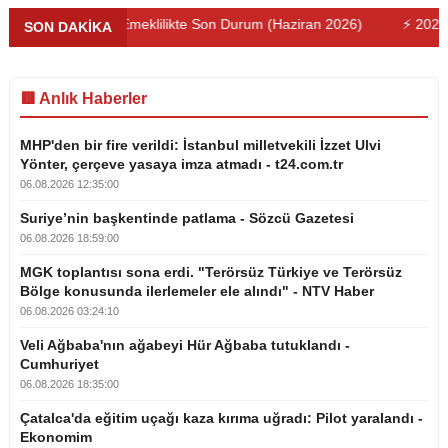
⚡ Kademeli Emeklilikte Son Durum (Haziran 2026)
⚡ 2026 Araç
SON DAKİKA
🟥 Anlık Haberler
MHP'den bir fire verildi: İstanbul milletvekili İzzet Ulvi
Yönter, çerçeve yasaya imza atmadı - t24.com.tr
06.08.2026 12:35:00
Suriye’nin başkentinde patlama - Sözcü Gazetesi
06.08.2026 18:59:00
MGK toplantısı sona erdi. "Terörsüz Türkiye ve Terörsüz
Bölge konusunda ilerlemeler ele alındı" - NTV Haber
06.08.2026 03:24:10
Veli Ağbaba'nın ağabeyi Hür Ağbaba tutuklandı -
Cumhuriyet
06.08.2026 18:35:00
Çatalca'da eğitim uçağı kaza kırıma uğradı: Pilot yaralandı -
Ekonomim