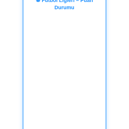
⚽ Futbol Ligleri – Puan
Durumu