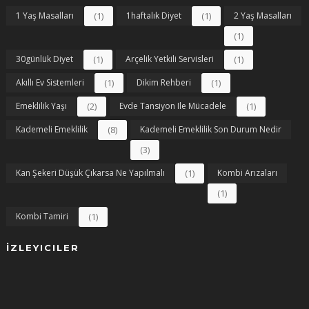
1 Yaş Masalları
(1)
1haftalık Diyet
(1)
2 Yaş Masalları
(1)
30günlük Diyet
(1)
Arçelik Yetkili Servisleri
(1)
Akıllı Ev Sistemleri
(1)
Dikim Rehberi
(1)
Emeklilik Yaşı
(2)
Evde Tansiyon Ile Mücadele
(1)
Kademeli Emeklilik
(8)
Kademeli Emeklilik Son Durum Nedir
(3)
Kan Şekeri Düşük Çıkarsa Ne Yapılmalı
(1)
Kombi Arızaları
(1)
Kombi Tamiri
(1)
İZLEYICILER