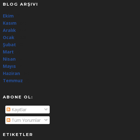
BLOG ARŞIVI
Ekim
(3)
Kasım
(64)
Aralık
(344)
Ocak
(100)
Şubat
(8)
Mart
(4)
Nisan
(5)
Mayıs
(7)
Haziran
(24)
Temmuz
(3)
ABONE OL:
Kayıtlar
Tüm Yorumlar
ETIKETLER