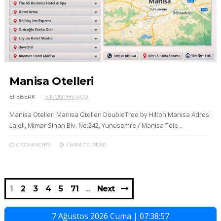
Manisa Otelleri
EFEBERK
5 MONTHS AGO
Manisa Otelleri Manisa Otelleri DoubleTree by Hilton Manisa Adres:
Laleli, Mimar Sinan Blv. No:242, Yunusemre / Manisa Tele...
0 COMMENTS
1 MINUTE
READ
1
2
3
4
5
71
Next
7 Ağustos 2026 Cuma | 07:38:58