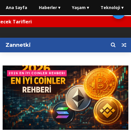
Ana Sayfa
Haberler ▾
Yaşam ▾
Teknoloji ▾
🌙
ek Tarifleri
Zannetki
2026 EN İYI COINLER REHBERI