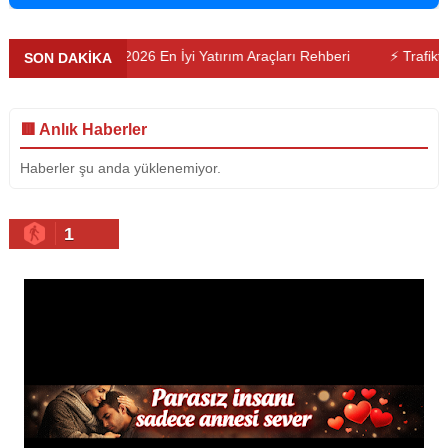
um
⚡ 2026 En İyi Yatırım Araçları Rehberi
⚡ Trafikte Yapılma
SON DAKİKA
🟥 Anlık Haberler
Haberler şu anda yüklenemiyor.
1