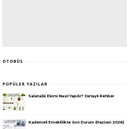
OTOBÜS
POPÜLER YAZILAR
Salatalık Ekimi Nasıl Yapılır? Detaylı Rehber
Kademeli Emeklilikte Son Durum (Haziran 2026)