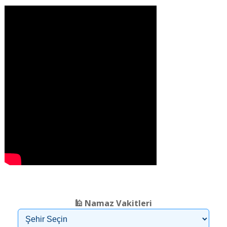
❮
❯
🕌 Namaz Vakitleri