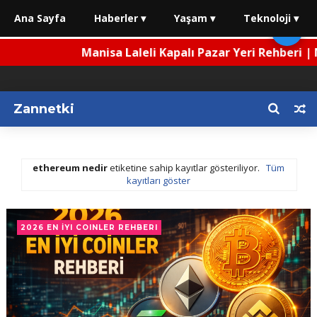
Ana Sayfa
Haberler ▾
Yaşam ▾
Teknoloji ▾
🌙
Manisa Laleli Kapalı Pazar Yeri Rehberi | Ner
Zannetki
ethereum nedir
etiketine sahip kayıtlar gösteriliyor.
Tüm
kayıtları göster
2026 EN İYI COINLER REHBERI