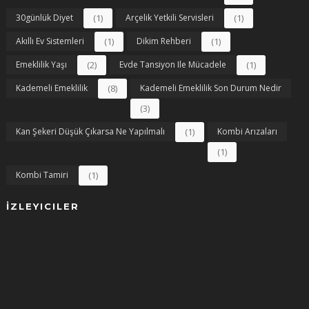
30günlük Diyet
(1)
Arçelik Yetkili Servisleri
(1)
Akıllı Ev Sistemleri
(1)
Dikim Rehberi
(1)
Emeklilik Yaşı
(2)
Evde Tansiyon Ile Mücadele
(1)
Kademeli Emeklilik
(8)
Kademeli Emeklilik Son Durum Nedir
(3)
Kan Şekeri Düşük Çıkarsa Ne Yapılmalı
(1)
Kombi Arızaları
(1)
Kombi Tamiri
(1)
İZLEYICILER