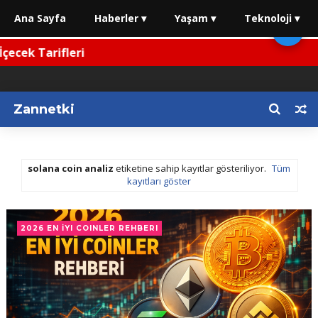
Ana Sayfa
Haberler ▾
Yaşam ▾
Teknoloji ▾
🌙
ecek Tarifleri
Zannetki
solana coin analiz
etiketine sahip kayıtlar gösteriliyor.
Tüm
kayıtları göster
2026 EN İYI COINLER REHBERI