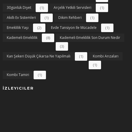
30günlük Diyet
(1)
Arçelik Yetkili Servisleri
(1)
Akıllı Ev Sistemleri
(1)
Dikim Rehberi
(1)
Emeklilik Yaşı
(2)
Evde Tansiyon Ile Mücadele
(1)
Kademeli Emeklilik
(8)
Kademeli Emeklilik Son Durum Nedir
(3)
Kan Şekeri Düşük Çıkarsa Ne Yapılmalı
(1)
Kombi Arızaları
(1)
Kombi Tamiri
(1)
İZLEYICILER