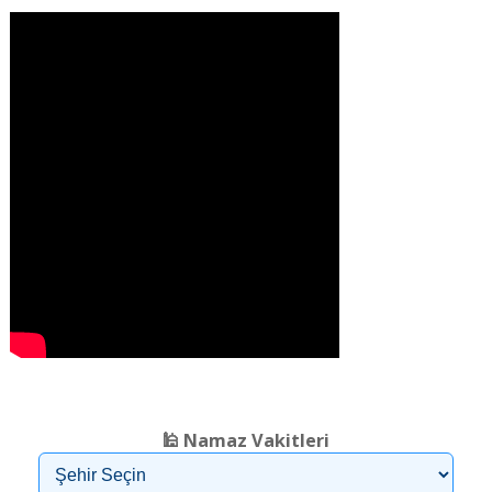
❮
❯
🕌 Namaz Vakitleri