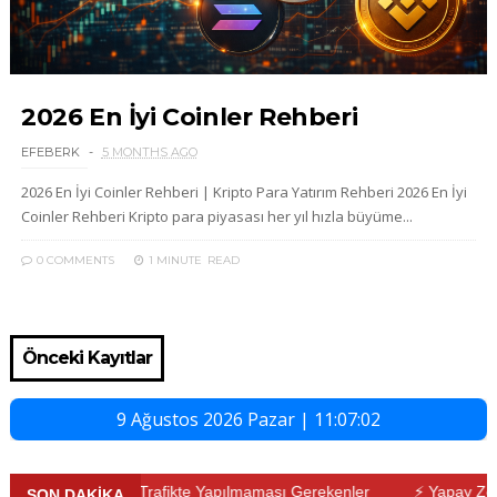
2026 En İyi Coinler Rehberi
EFEBERK
5 MONTHS AGO
2026 En İyi Coinler Rehberi | Kripto Para Yatırım Rehberi 2026 En İyi
Coinler Rehberi Kripto para piyasası her yıl hızla büyüme...
0 COMMENTS
1 MINUTE
READ
Önceki Kayıtlar
9 Ağustos 2026 Pazar | 11:07:03
hberi
⚡ Trafikte Yapılmaması Gerekenler
⚡ Yapay Zekâ ve S
SON DAKİKA