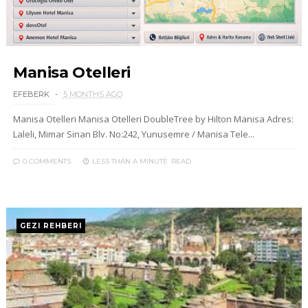
Manisa Otelleri
EFEBERK
5 MONTHS AGO
Manisa Otelleri Manisa Otelleri DoubleTree by Hilton Manisa Adres:
Laleli, Mimar Sinan Blv. No:242, Yunusemre / Manisa Tele...
0 COMMENTS
LESS THAN A MINUTE
READ
GEZI REHBERI