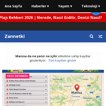
Ana Sayfa
Haberler ▾
Yaşam ▾
Teknoloji ▾
🌙
ı Rehberi 2026 | Nerede, Nasıl Gidilir, Denizi Nasıl?
Zannetki
Manisa da ne yenir ne içilir
etiketine sahip kayıtlar
gösteriliyor.
Tüm kayıtları göster
GEZI REHBERI