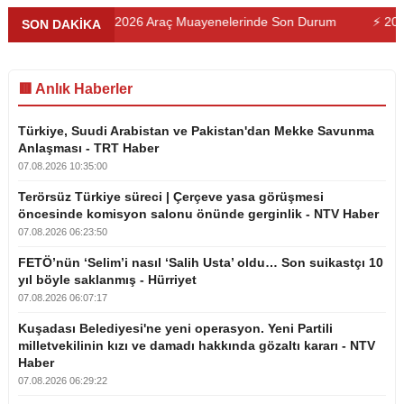
26)
⚡ 2026 Araç Muayenelerinde Son Durum
⚡ 2026 En İyi 
SON DAKİKA
🟥 Anlık Haberler
Türkiye, Suudi Arabistan ve Pakistan'dan Mekke Savunma
Anlaşması - TRT Haber
07.08.2026 10:35:00
Terörsüz Türkiye süreci | Çerçeve yasa görüşmesi
öncesinde komisyon salonu önünde gerginlik - NTV Haber
07.08.2026 06:23:50
FETÖ’nün ‘Selim’i nasıl ‘Salih Usta’ oldu… Son suikastçı 10
yıl böyle saklanmış - Hürriyet
07.08.2026 06:07:17
Kuşadası Belediyesi'ne yeni operasyon. Yeni Partili
milletvekilinin kızı ve damadı hakkında gözaltı kararı - NTV
Haber
07.08.2026 06:29:22