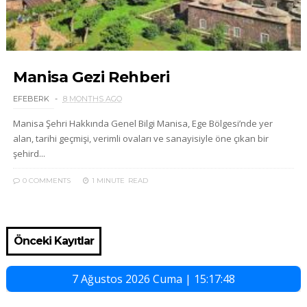
Manisa Gezi Rehberi
EFEBERK
8 MONTHS AGO
Manisa Şehri Hakkında Genel Bilgi Manisa, Ege Bölgesi’nde yer
alan, tarihi geçmişi, verimli ovaları ve sanayisiyle öne çıkan bir
şehird...
0 COMMENTS
1 MINUTE
READ
Önceki Kayıtlar
7 Ağustos 2026 Cuma | 15:17:49