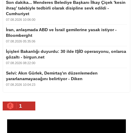
Son dakika... Menderes Belediye Başkanı İlkay Çiçek 'kesin
ihraç' talebiyle tedbirli olarak disipline sevk edildi -
Cumhuriyet
07.08.2026 10:06:00
İran, anlaşmada ABD ve İsrail gemilerine yasak istiyor -
Bloomberght
07.08.2026 05:35:06
İçişleri Bakanlığı duyurdu: 30 ilde IŞİD operasyonu, onlarca
gözaltı - birgun.net
07.08.2026 08:22:00
Selvi: Akın Gürlek, Demirtaş'ın düzenlemeden
yararlanamayacağını belirtiyor - Diken
07.08.2026 10:04:23
1