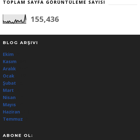
TOPLAM SAYFA GÖRÜNTÜLEME SAYISI
155,436
BLOG ARŞIVI
Ekim
(3)
Kasım
(64)
Aralık
(344)
Ocak
(100)
Şubat
(8)
Mart
(4)
Nisan
(5)
Mayıs
(7)
Haziran
(24)
Temmuz
(3)
ABONE OL: