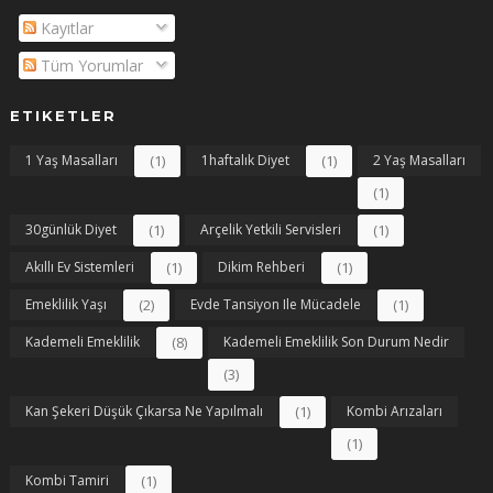
Kayıtlar
Tüm Yorumlar
ETIKETLER
1 Yaş Masalları
(1)
1haftalık Diyet
(1)
2 Yaş Masalları
(1)
30günlük Diyet
(1)
Arçelik Yetkili Servisleri
(1)
Akıllı Ev Sistemleri
(1)
Dikim Rehberi
(1)
Emeklilik Yaşı
(2)
Evde Tansiyon Ile Mücadele
(1)
Kademeli Emeklilik
(8)
Kademeli Emeklilik Son Durum Nedir
(3)
Kan Şekeri Düşük Çıkarsa Ne Yapılmalı
(1)
Kombi Arızaları
(1)
Kombi Tamiri
(1)