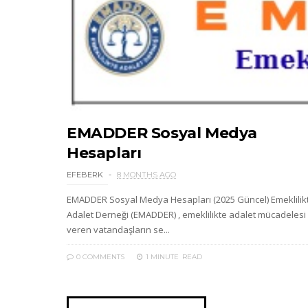
EMADDER Sosyal Medya
Hesapları
EFEBERK
8 MONTHS AGO
EMADDER Sosyal Medya Hesapları (2025 Güncel) Emeklilik
Adalet Derneği (EMADDER) , emeklilikte adalet mücadelesi
veren vatandaşların se...
0 COMMENTS
1 MINUTE
READ