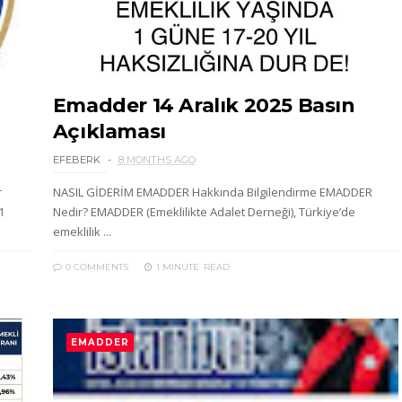
Emadder 14 Aralık 2025 Basın
Açıklaması
EFEBERK
8 MONTHS AGO
r
NASIL GİDERİM EMADDER Hakkında Bilgilendirme EMADDER
1
Nedir? EMADDER (Emeklilikte Adalet Derneği), Türkiye’de
emeklilik ...
0 COMMENTS
1 MINUTE
READ
EMADDER