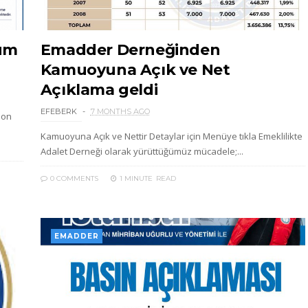
rum
Emadder Derneğinden
Kamuoyuna Açık ve Net
Açıklama geldi
EFEBERK
7 MONTHS AGO
Son
Kamuoyuna Açık ve Nettir Detaylar için Menüye tıkla Emeklilikte
Adalet Derneği olarak yürüttüğümüz mücadele;...
0 COMMENTS
1 MINUTE
READ
EMADDER