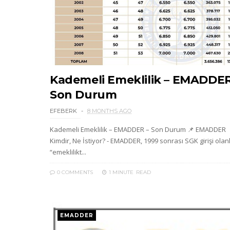
Kademeli Emeklilik – EMADDER
Son Durum
EFEBERK
8 MONTHS AGO
Kademeli Emeklilik – EMADDER – Son Durum 📌 EMADDER
Kimdir, Ne İstiyor? - EMADDER, 1999 sonrası SGK girişi olan
“emeklilikt...
0 COMMENTS
1 MINUTE
READ
EMADDER