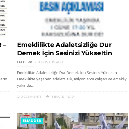
 –
Emeklilikte Adaletsizliğe Dur
Demek İçin Sesinizi Yükseltin
EFEBERK
8 MONTHS AGO
Emeklilikte Adaletsizliğe Dur Demek İçin Sesinizi Yükseltin
ların
Emeklilikte yaşanan adaletsizlik, milyonlarca çalışan ve emekliyi
yakında...
0 COMMENTS
1 MINUTE
READ
EMADDER