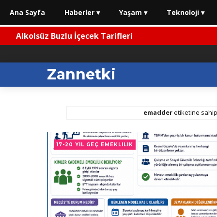
Ana Sayfa
Haberler ▾
Yaşam ▾
Teknoloji ▾
olsüz Buzlu İçecek Tarifleri
Zannetki
emadder
etiketine sahip 
17-20 YIL GEÇ EMEKLILIK
lilikte Son Durum (Haziran 2026)
⚡ 2026 Araç Muayenelerinde