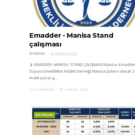
Emadder - Manisa Stand
çalışması
EFEBERK
8 MONTHS AGO
📡 EMADDER- MANİSA -STAND ÇALIŞMASI Manisa -Emadde
Duyuru Emeklilikte Adalet Derneği Manisa Şubesi olarak 2
Aralık pazar g...
0 COMMENTS
1 MINUTE
READ
EKONOMI