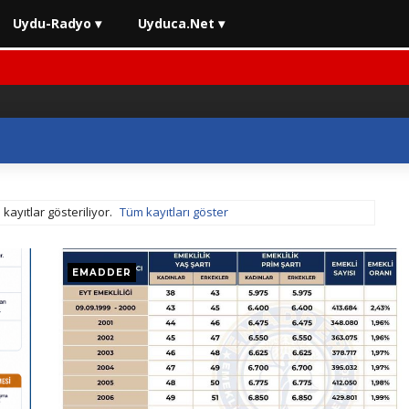
Uydu-Radyo ▾
Uyduca.Net ▾
kayıtlar gösteriliyor.
Tüm kayıtları göster
EMADDER
 Son Durum
⚡ 2026 En İyi Yatırım Araçları Rehberi
⚡ Trafikt