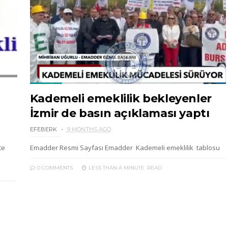
Kademeli emeklilik bekleyenler
İzmir de basın açıklaması yaptı
EFEBERK
9 MONTHS AGO
te
Emadder Resmi Sayfası Emadder Kademeli emeklilik tablosu
0 COMMENTS
LESS THAN A MINUTE
READ