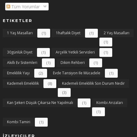
Tüm Yorumlar
ETIKETLER
1 Yaş Masalları
(1)
1haftalık Diyet
(1)
2 Yaş Masalları
(1)
30günlük Diyet
(1)
Arçelik Yetkili Servisleri
(1)
Akıllı Ev Sistemleri
(1)
Dikim Rehberi
(1)
Emeklilik Yaşı
(2)
Evde Tansiyon Ile Mücadele
(1)
Kademeli Emeklilik
(8)
Kademeli Emeklilik Son Durum Nedir
(3)
Kan Şekeri Düşük Çıkarsa Ne Yapılmalı
(1)
Kombi Arızaları
(1)
Kombi Tamiri
(1)
İZLEYICILER