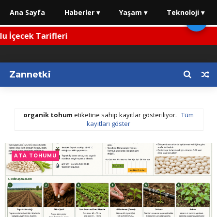
Ana Sayfa
Haberler ▾
Yaşam ▾
Teknoloji ▾
🌙
İçecek Tarifleri
Zannetki
organik tohum
etiketine sahip kayıtlar gösteriliyor.
Tüm
kayıtları göster
ATA TOHUMU