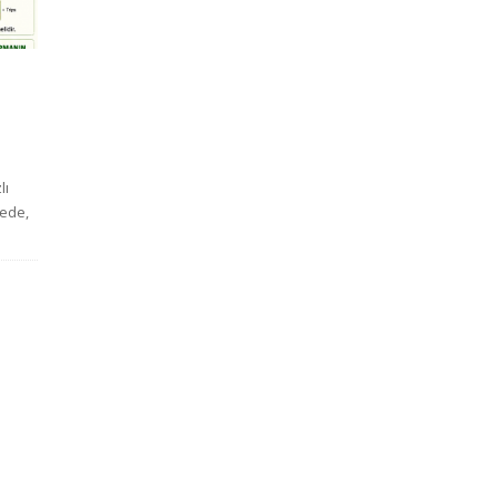
lı
çede,