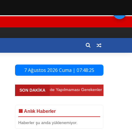
🌙
7 Ağustos 2026 Cuma | 07:48:26
beri
⚡ Trafikte Yapılmaması Gerekenler
⚡ Yapay Zekâ ve Sa
SON DAKİKA
🟥 Anlık Haberler
Haberler şu anda yüklenemiyor.