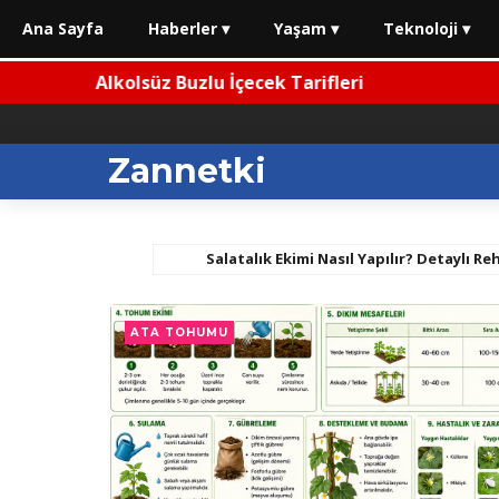
Ana Sayfa
Haberler ▾
Yaşam ▾
Teknoloji ▾
Alkolsüz Buzlu İçecek Tarifleri
Zannetki
Salatalık Ekimi Nasıl Yapılır? Detaylı Re
ATA TOHUMU
⚡ Kademeli Emeklilikte Son Durum (Haziran 2026)
⚡ 2026 Ar