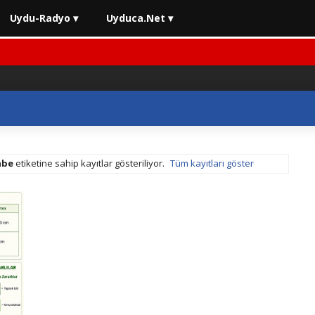
Uydu-Radyo ▾
Uyduca.Net ▾
hbe
etiketine sahip kayıtlar gösteriliyor.
Tüm kayıtları göster
aç Muayenelerinde Son Durum
⚡ 2026 En İyi Yatırım Araçları Reh