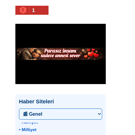
1
Haber Siteleri
• Hürriyet
• Milliyet