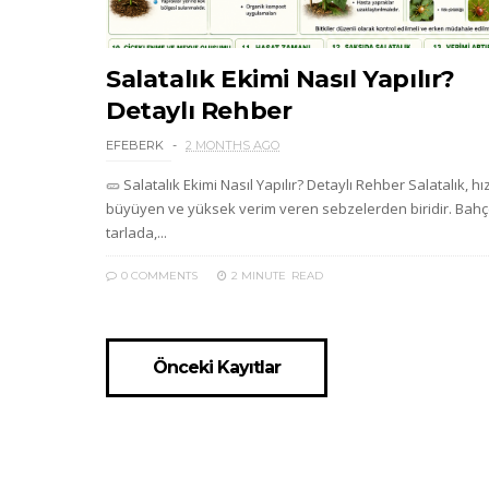
Salatalık Ekimi Nasıl Yapılır?
Detaylı Rehber
EFEBERK
2 MONTHS AGO
🥒 Salatalık Ekimi Nasıl Yapılır? Detaylı Rehber Salatalık, hız
büyüyen ve yüksek verim veren sebzelerden biridir. Bah
tarlada,...
0 COMMENTS
2 MINUTE
READ
Önceki Kayıtlar