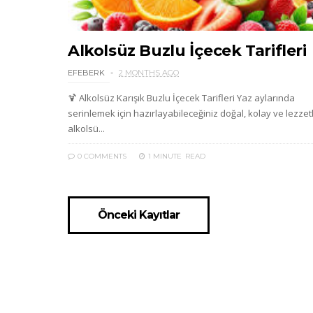
Alkolsüz Buzlu İçecek Tarifleri
EFEBERK
2 MONTHS AGO
🍹 Alkolsüz Karışık Buzlu İçecek Tarifleri Yaz aylarında
serinlemek için hazırlayabileceğiniz doğal, kolay ve lezzetl
alkolsü...
0 COMMENTS
1 MINUTE
READ
Önceki Kayıtlar