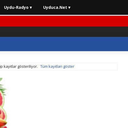
Uydu-Radyo ▾
Uyduca.Net ▾
p kayıtlar gösteriliyor.
Tüm kayıtları göster
lerinde Son Durum
⚡ 2026 En İyi Yatırım Araçları Rehberi
⚡