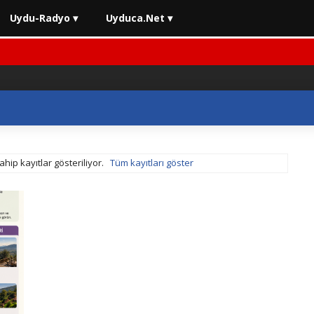
Uydu-Radyo ▾
Uyduca.Net ▾
ahip kayıtlar gösteriliyor.
Tüm kayıtları göster
⚡ 2026 Araç Muayenelerinde Son Durum
⚡ 2026 En İyi Yatı