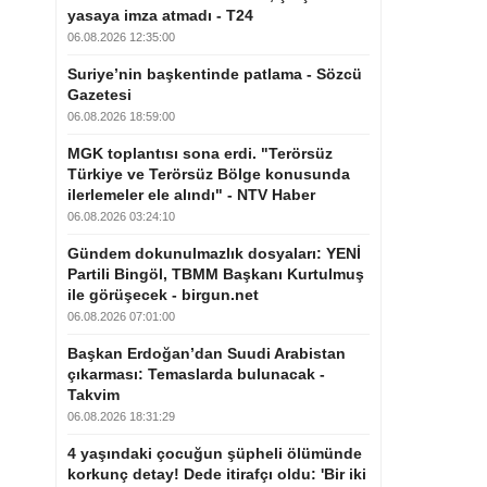
yasaya imza atmadı - T24
06.08.2026 12:35:00
Suriye’nin başkentinde patlama - Sözcü
Gazetesi
06.08.2026 18:59:00
MGK toplantısı sona erdi. "Terörsüz
Türkiye ve Terörsüz Bölge konusunda
ilerlemeler ele alındı" - NTV Haber
06.08.2026 03:24:10
Gündem dokunulmazlık dosyaları: YENİ
Partili Bingöl, TBMM Başkanı Kurtulmuş
ile görüşecek - birgun.net
06.08.2026 07:01:00
Başkan Erdoğan’dan Suudi Arabistan
çıkarması: Temaslarda bulunacak -
Takvim
06.08.2026 18:31:29
4 yaşındaki çocuğun şüpheli ölümünde
korkunç detay! Dede itirafçı oldu: 'Bir iki