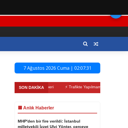
🌙
7 Ağustos 2026 Cuma | 02:07:32
rım Araçları Rehberi
⚡ Trafikte Yapılmaması Gerekenler
⚡ Y
SON DAKİKA
🟥 Anlık Haberler
MHP'den bir fire verildi: İstanbul
milletvekili İzzet Ulvi Yönter, çerçeve