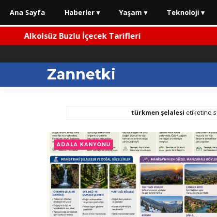
Ana Sayfa
Haberler ▾
Yaşam ▾
Teknoloji ▾
Alkolsüz Buzlu İçecek Tarifleri
Zannetki
türkmen şelalesi
etiketine s
ADALA KANYONU
 Denizi Nasıl?
⚡ Kademeli Emeklilikte Son Durum (Haziran 2026)