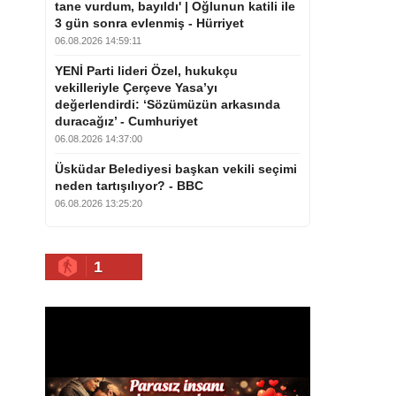
tane vurdum, bayıldı' | Oğlunun katili ile
3 gün sonra evlenmiş - Hürriyet
06.08.2026 14:59:11
YENİ Parti lideri Özel, hukukçu
vekilleriyle Çerçeve Yasa’yı
değerlendirdi: ‘Sözümüzün arkasında
duracağız’ - Cumhuriyet
06.08.2026 14:37:00
Üsküdar Belediyesi başkan vekili seçimi
neden tartışılıyor? - BBC
06.08.2026 13:25:20
1