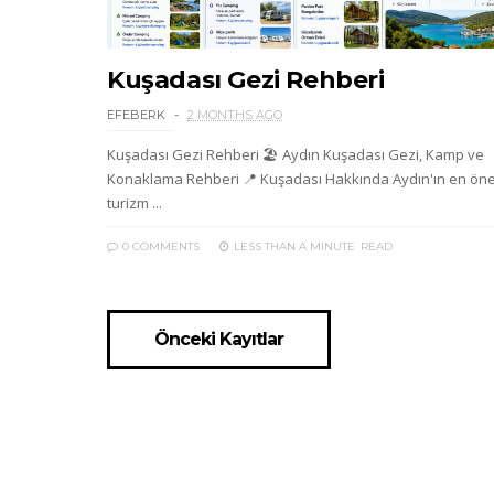
Kuşadası Gezi Rehberi
EFEBERK
2 MONTHS AGO
Kuşadası Gezi Rehberi 🏖️ Aydın Kuşadası Gezi, Kamp ve
Konaklama Rehberi 📍 Kuşadası Hakkında Aydın'ın en öne
turizm ...
0 COMMENTS
LESS THAN A MINUTE
READ
Önceki Kayıtlar