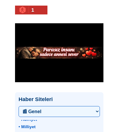
1
Haber Siteleri
• Hürriyet
• Milliyet