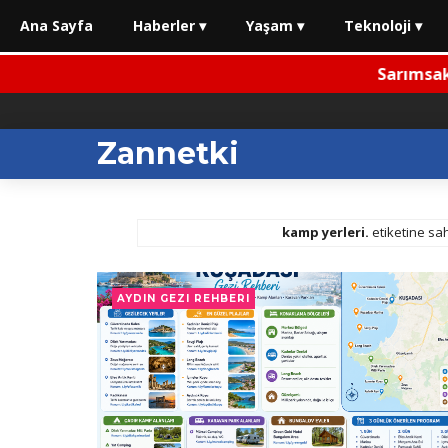
Ana Sayfa
Haberler ▾
Yaşam ▾
Teknoloji ▾
Sarımsaklı Plajı
Zannetki
kamp yerleri.
etiketine sah
AYDIN GEZI REHBERI
⚡ Sarımsaklı Plajı Rehbe