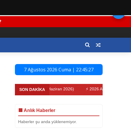
🌙
7 Ağustos 2026 Cuma | 22:45:28
kte Son Durum (Haziran 2026)
⚡ 2026 Araç Muayenelerinde Son
SON DAKİKA
🟥 Anlık Haberler
Haberler şu anda yüklenemiyor.