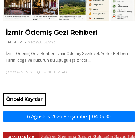
İzmir Ödemiş Gezi Rehberi
EFEBERK
2 MONTHS AGO
İzmir Ödemiş Gezi Rehberi İzmir Ödemiş Gezilecek Yerler Rehberi
Tarih, doğa ve kültürün buluştuğu eşsiz rota ...
0 COMMENTS
1 MINUTE
READ
Önceki Kayıtlar
6 Ağustos 2026 Perşembe | 04:05:31
⚡ Yapay Zekâ ve Savunma Sanayi: Geleceğin Savaş Teknolojileri
SON DAKİKA