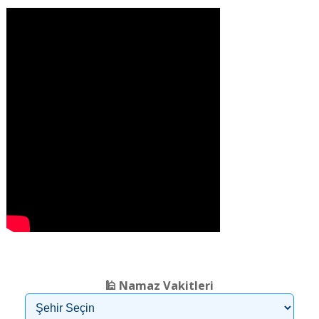
❮
❯
🕌 Namaz Vakitleri