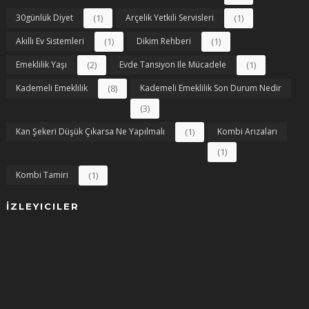
30günlük Diyet
(1)
Arçelik Yetkili Servisleri
(1)
Akıllı Ev Sistemleri
(1)
Dikim Rehberi
(1)
Emeklilik Yaşı
(2)
Evde Tansiyon Ile Mücadele
(1)
Kademeli Emeklilik
(8)
Kademeli Emeklilik Son Durum Nedir
(3)
Kan Şekeri Düşük Çıkarsa Ne Yapılmalı
(1)
Kombi Arızaları
(1)
Kombi Tamiri
(1)
İZLEYICILER