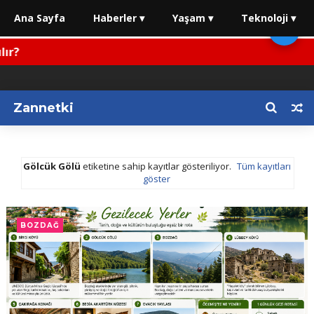
Ana Sayfa
Haberler ▾
Yaşam ▾
Teknoloji ▾
🌙
r?
Zannetki
Gölcük Gölü
etiketine sahip kayıtlar gösteriliyor.
Tüm kayıtları
göster
BOZDAĞ