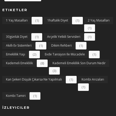
ETIKETLER
1 Yaş Masalları
(1)
1haftalık Diyet
(1)
2 Yaş Masalları
(1)
30günlük Diyet
(1)
Arçelik Yetkili Servisleri
(1)
Akıllı Ev Sistemleri
(1)
Dikim Rehberi
(1)
Emeklilik Yaşı
(2)
Evde Tansiyon Ile Mücadele
(1)
Kademeli Emeklilik
(8)
Kademeli Emeklilik Son Durum Nedir
(3)
Kan Şekeri Düşük Çıkarsa Ne Yapılmalı
(1)
Kombi Arızaları
(1)
Kombi Tamiri
(1)
İZLEYICILER