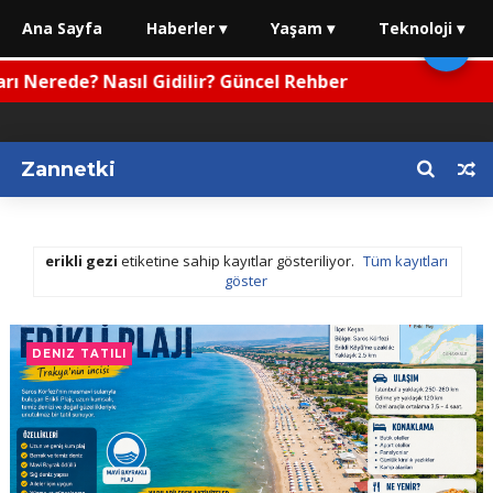
Ana Sayfa
Haberler ▾
Yaşam ▾
Teknoloji ▾
🌙
 Nerede? Nasıl Gidilir? Güncel Rehber
Zannetki
erikli gezi
etiketine sahip kayıtlar gösteriliyor.
Tüm kayıtları
göster
DENIZ TATILI