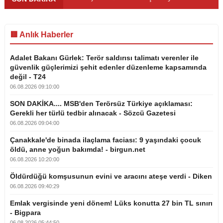
🟥 Anlık Haberler
Adalet Bakanı Gürlek: Terör saldırısı talimatı verenler ile
güvenlik güçlerimizi şehit edenler düzenleme kapsamında
değil - T24
06.08.2026 09:10:00
SON DAKİKA.... MSB'den Terörsüz Türkiye açıklaması:
Gerekli her türlü tedbir alınacak - Sözcü Gazetesi
06.08.2026 09:04:00
Çanakkale'de binada ilaçlama faciası: 9 yaşındaki çocuk
öldü, anne yoğun bakımda! - birgun.net
06.08.2026 10:20:00
Öldürdüğü komşusunun evini ve aracını ateşe verdi - Diken
06.08.2026 09:40:29
Emlak vergisinde yeni dönem! Lüks konutta 27 bin TL sınırı
- Bigpara
06.08.2026 05:44:50