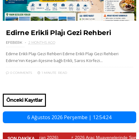
Edirne Erikli Plajı Gezi Rehberi
EFEBERK
2 MONTHS AGO
Edirne Erikli Plajı Gezi Rehberi Edirne Erikli Plajı Gezi Rehberi
Edirne'nin Keşan ilçesine bağlı Erikli, Saros Körfezi...
0 COMMENTS
1 MINUTE
READ
Önceki Kayıtlar
6 Ağustos 2026 Perşembe | 12:54:24
 Durum (Haziran 2026)
⚡ 2026 Araç Muayenelerinde Son Durum
SON DAKİKA