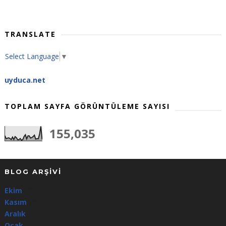
TRANSLATE
Select Language
▼
uyduca.net
TOPLAM SAYFA GÖRÜNTÜLEME SAYISI
155,035
BLOG ARŞIVI
Ekim
(3)
Kasım
(64)
Aralık
(344)
Ocak
(100)