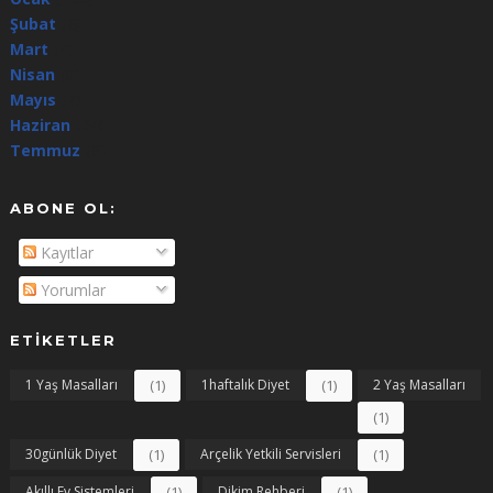
Şubat
(8)
Mart
(4)
Nisan
(5)
Mayıs
(7)
Haziran
(24)
Temmuz
(3)
ABONE OL:
Kayıtlar
Yorumlar
ETIKETLER
1 Yaş Masalları
(1)
1haftalık Diyet
(1)
2 Yaş Masalları
(1)
30günlük Diyet
(1)
Arçelik Yetkili Servisleri
(1)
Akıllı Ev Sistemleri
(1)
Dikim Rehberi
(1)