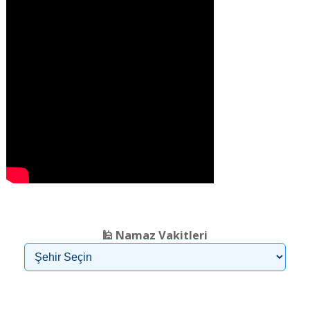
❮
❯
🕌 Namaz Vakitleri