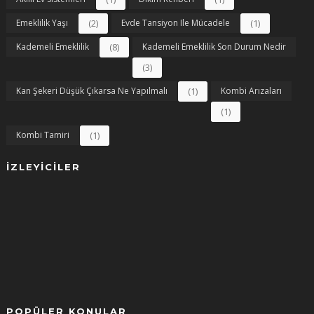
Emeklilik Yaşı
(2)
Evde Tansiyon Ile Mücadele
(1)
Kademeli Emeklilik
(8)
Kademeli Emeklilik Son Durum Nedir
(3)
Kan Şekeri Düşük Çıkarsa Ne Yapılmalı
(1)
Kombi Arızaları
(1)
Kombi Tamiri
(1)
İZLEYICILER
POPÜLER KONULAR