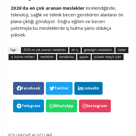
2026’da en çok aranan meslekler
incelendiğinde,
teknoloji, sağlık ve teknik beceri gerektiren alanların ön
plana çıktığı görülüyor. Doğru eğitim ve beceri
yatırımıyla bu mesleklerde iş bulma şansı oldukça
yüksek.
Tags :
2026 en çok aranan meslekler
ek iş
geleceğin meslekleri
haber
iş bulma rehberi
meslekler
sondakika
yaşam
yüksek maaşlı işler
Facebook
Twitter
LinkedIn
Telegram
WhatsApp
Instagram
YOU MIGHT ALSO LIKE