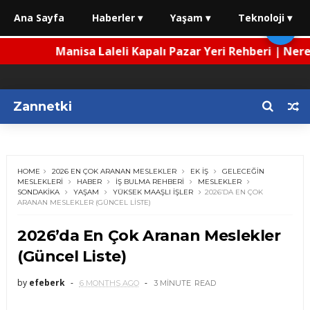
Ana Sayfa
Haberler ▾
Yaşam ▾
Teknoloji ▾
🌙
Sarımsaklı Plajı Rehberi 2026 | Nerede, Nasıl Gidili
Zannetki
HOME
2026 EN ÇOK ARANAN MESLEKLER
EK IŞ
GELECEĞIN
MESLEKLERI
HABER
IŞ BULMA REHBERI
MESLEKLER
SONDAKIKA
YAŞAM
YÜKSEK MAAŞLI IŞLER
2026’DA EN ÇOK
ARANAN MESLEKLER (GÜNCEL LISTE)
2026’da En Çok Aranan Meslekler
(Güncel Liste)
by
efeberk
6 MONTHS AGO
3 MINUTE
READ