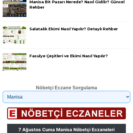
Manisa Bit Pazarı Nerede? Nasıl Gidilir? Güncel
Rehber
Salatalık Ekimi Nasıl Yapılır? Detaylı Rehber
Fasulye Çeşitleri ve Ekimi Nasıl Yapılır?
Nöbetçi Eczane Sorgulama