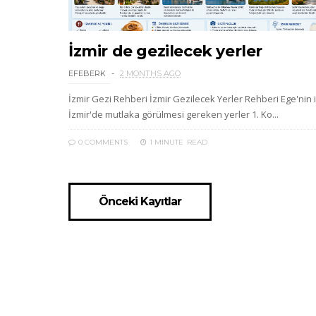
İzmir de gezilecek yerler
EFEBERK
2 MONTHS AGO
İzmir Gezi Rehberi İzmir Gezilecek Yerler Rehberi Ege'nin i
İzmir'de mutlaka görülmesi gereken yerler 1. Ko...
0 COMMENTS
1 MINUTE
READ
Önceki Kayıtlar