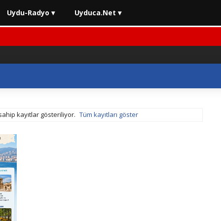
Uydu-Radyo ▾
Uyduca.Net ▾
sahip kayıtlar gösteriliyor.
Tüm kayıtları göster
n 2026)
⚡ 2026 Araç Muayenelerinde Son Durum
⚡ 2026 En