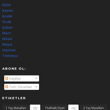
Ekim
(3)
Kasım
(64)
Aralık
(344)
Ocak
(100)
Şubat
(8)
Mart
(4)
Nisan
(5)
Mayıs
(7)
Haziran
(24)
Temmuz
(3)
ABONE OL:
Kayıtlar
Tüm Yorumlar
ETIKETLER
1 Yaş Masalları
(1)
1haftalık Diyet
(1)
2 Yaş Masalları