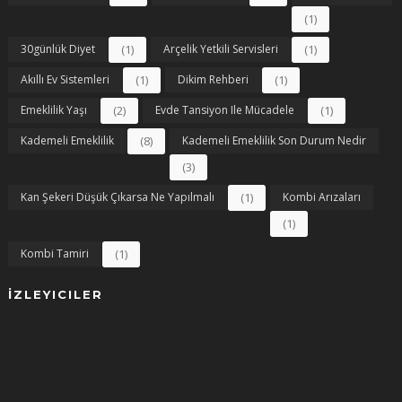
(1)
30günlük Diyet
(1)
Arçelik Yetkili Servisleri
(1)
Akıllı Ev Sistemleri
(1)
Dikim Rehberi
(1)
Emeklilik Yaşı
(2)
Evde Tansiyon Ile Mücadele
(1)
Kademeli Emeklilik
(8)
Kademeli Emeklilik Son Durum Nedir
(3)
Kan Şekeri Düşük Çıkarsa Ne Yapılmalı
(1)
Kombi Arızaları
(1)
Kombi Tamiri
(1)
İZLEYICILER