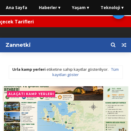
Ana Sayfa
Haberler ▾
Yaşam ▾
Teknoloji ▾
🌙
cek Tarifleri
Zannetki
Urla kamp yerleri
etiketine sahip kayıtlar gösteriliyor.
Tüm
kayıtları göster
ALAÇATI KAMP YERLERI