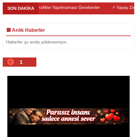
eri
⚡ Trafikte Yapılmaması Gerekenler
⚡ Yapay Zekâ ve Sav
SON DAKİKA
🟥 Anlık Haberler
Haberler şu anda yüklenemiyor.
1