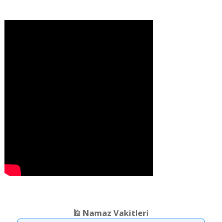
❮
❯
🕌 Namaz Vakitleri