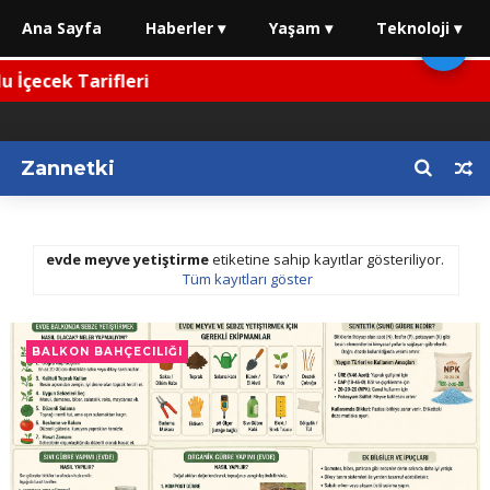
Ana Sayfa
Haberler ▾
Yaşam ▾
Teknoloji ▾
🌙
İçecek Tarifleri
Zannetki
evde meyve yetiştirme
etiketine sahip kayıtlar gösteriliyor.
Tüm kayıtları göster
BALKON BAHÇECILIĞI