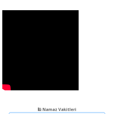
❮
❯
🕌 Namaz Vakitleri