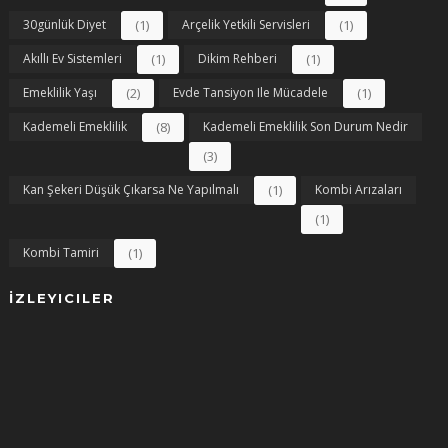
30günlük Diyet
(1)
Arçelik Yetkili Servisleri
(1)
Akıllı Ev Sistemleri
(1)
Dikim Rehberi
(1)
Emeklilik Yaşı
(2)
Evde Tansiyon Ile Mücadele
(1)
Kademeli Emeklilik
(8)
Kademeli Emeklilik Son Durum Nedir
(3)
Kan Şekeri Düşük Çıkarsa Ne Yapılmalı
(1)
Kombi Arızaları
(1)
Kombi Tamiri
(1)
İZLEYICILER