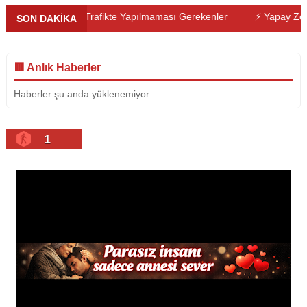
beri
⚡ Trafikte Yapılmaması Gerekenler
⚡ Yapay Zekâ ve Sa
SON DAKİKA
🟥 Anlık Haberler
Haberler şu anda yüklenemiyor.
1