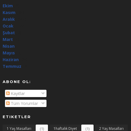
Ekim
(3)
Kasım
(64)
Aralık
(344)
Ocak
(100)
Şubat
(8)
Mart
(4)
Nisan
(5)
Mayıs
(7)
Haziran
(24)
Temmuz
(3)
ABONE OL:
Kayıtlar
Tüm Yorumlar
ETIKETLER
1 Yaş Masalları
(1)
1haftalık Diyet
(1)
2 Yaş Masalları