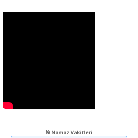
❮
❯
🕌 Namaz Vakitleri