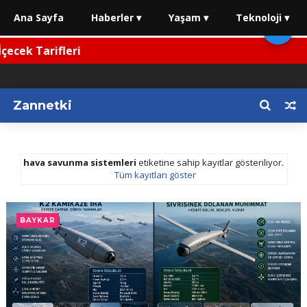
Ana Sayfa
Haberler ▾
Yaşam ▾
Teknoloji ▾
🌙
ecek Tarifleri
Zannetki
hava savunma sistemleri
etiketine sahip kayıtlar gösteriliyor.
Tüm kayıtları göster
BAYKAR