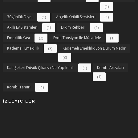
(1)
30günlük Diyet
(1)
Arçelik Yetkili Servisleri
(1)
Akıllı Ev Sistemleri
(1)
Dikim Rehberi
(1)
Emeklilik Yaşı
(2)
Evde Tansiyon Ile Mücadele
(1)
Kademeli Emeklilik
(8)
Kademeli Emeklilik Son Durum Nedir
(3)
Kan Şekeri Düşük Çıkarsa Ne Yapılmalı
(1)
Kombi Arızaları
(1)
Kombi Tamiri
(1)
İZLEYICILER