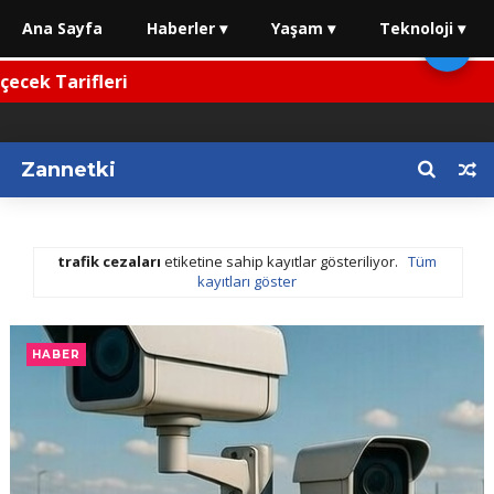
Ana Sayfa
Haberler ▾
Yaşam ▾
Teknoloji ▾
🌙
cek Tarifleri
Zannetki
trafik cezaları
etiketine sahip kayıtlar gösteriliyor.
Tüm
kayıtları göster
HABER