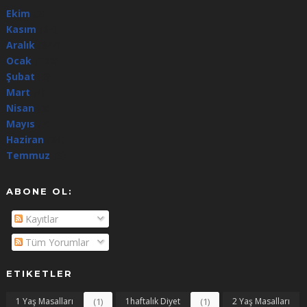
Ekim
(3)
Kasım
(64)
Aralık
(344)
Ocak
(100)
Şubat
(8)
Mart
(4)
Nisan
(5)
Mayıs
(7)
Haziran
(24)
Temmuz
(3)
ABONE OL:
Kayıtlar
Tüm Yorumlar
ETIKETLER
1 Yaş Masalları
(1)
1haftalık Diyet
(1)
2 Yaş Masalları