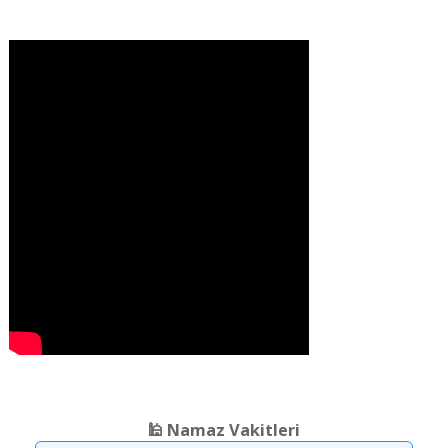
❮
❯
🕌 Namaz Vakitleri