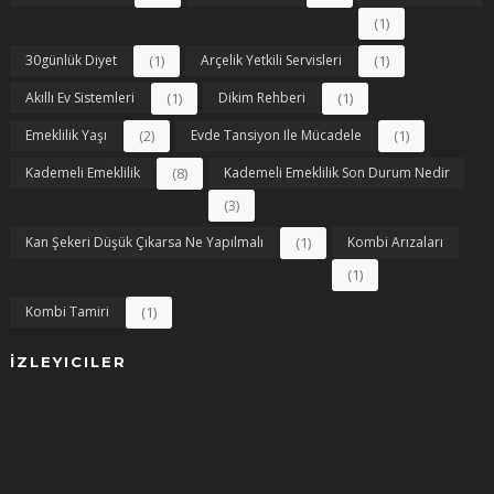
(1)
30günlük Diyet
(1)
Arçelik Yetkili Servisleri
(1)
Akıllı Ev Sistemleri
(1)
Dikim Rehberi
(1)
Emeklilik Yaşı
(2)
Evde Tansiyon Ile Mücadele
(1)
Kademeli Emeklilik
(8)
Kademeli Emeklilik Son Durum Nedir
(3)
Kan Şekeri Düşük Çıkarsa Ne Yapılmalı
(1)
Kombi Arızaları
(1)
Kombi Tamiri
(1)
İZLEYICILER