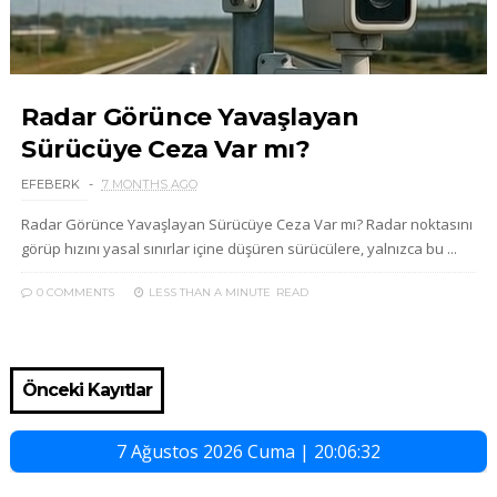
Radar Görünce Yavaşlayan
Sürücüye Ceza Var mı?
EFEBERK
7 MONTHS AGO
Radar Görünce Yavaşlayan Sürücüye Ceza Var mı? Radar noktasını
görüp hızını yasal sınırlar içine düşüren sürücülere, yalnızca bu ...
0 COMMENTS
LESS THAN A MINUTE
READ
Önceki Kayıtlar
7 Ağustos 2026 Cuma | 20:06:33