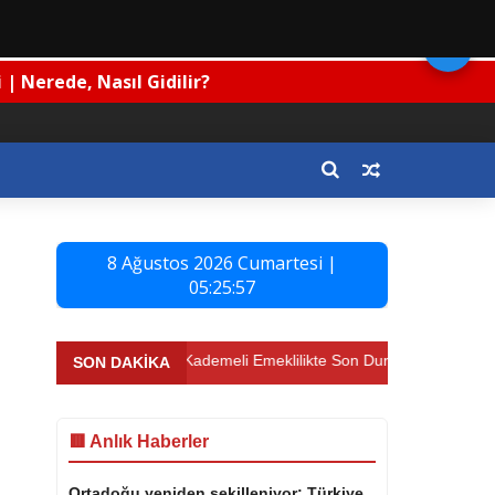
🌙
dilir, Denizi Nasıl?
8 Ağustos 2026 Cumartesi |
05:25:57
zi Nasıl?
⚡ Kademeli Emeklilikte Son Durum (Haziran 2026)
SON DAKİKA
🟥 Anlık Haberler
Ortadoğu yeniden şekilleniyor: Türkiye,