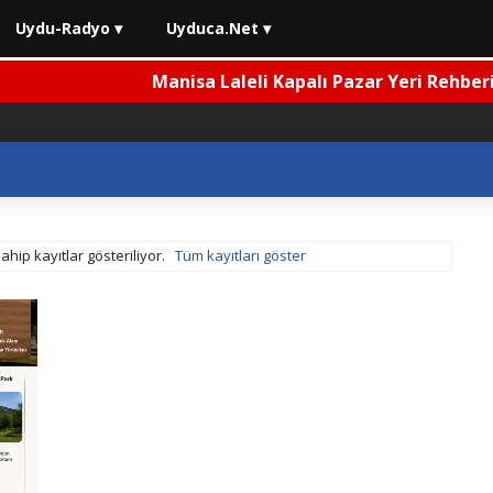
Uydu-Radyo ▾
Uyduca.Net ▾
Sarımsaklı Plajı Rehberi 2026 | Nerede, Nasıl Gi
ahip kayıtlar gösteriliyor.
Tüm kayıtları göster
⚡ Sarımsaklı Plajı Rehberi 2026 | Nerede, Nasıl Gidilir, Deni