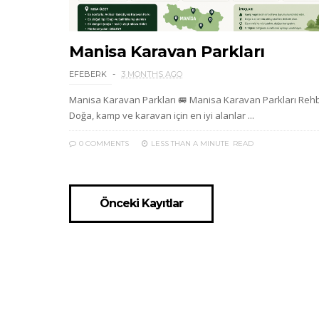
Manisa Karavan Parkları
EFEBERK
3 MONTHS AGO
Manisa Karavan Parkları 🚐 Manisa Karavan Parkları Rehb
Doğa, kamp ve karavan için en iyi alanlar ...
0 COMMENTS
LESS THAN A MINUTE
READ
Önceki Kayıtlar