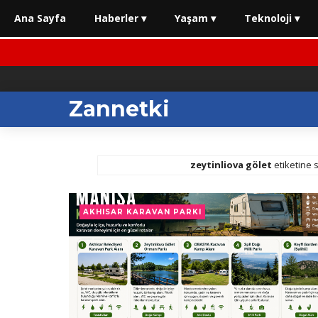
Ana Sayfa
Haberler ▾
Yaşam ▾
Teknoloji ▾
Zannetki
zeytinliova gölet
etiketine s
AKHISAR KARAVAN PARKI