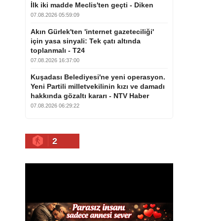
İlk iki madde Meclis'ten geçti - Diken
07.08.2026 05:59:09
Akın Gürlek'ten 'internet gazeteciliği'
için yasa sinyali: Tek çatı altında
toplanmalı - T24
07.08.2026 16:37:00
Kuşadası Belediyesi'ne yeni operasyon.
Yeni Partili milletvekilinin kızı ve damadı
hakkında gözaltı kararı - NTV Haber
07.08.2026 06:29:22
2