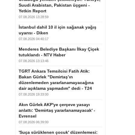
Suudi Arabistan, Pakistan üçgeni -
Yetkin Report
07.08.2026 13:28:59
İstanbul dahil 10 il için sağanak yağış
uyarısı - Diken
07.08.2026 04:40:17
Menderes Belediye Başkanı İlkay Çiçek
tutuklandı - NTV Haber
07.08.2026 13:13:46
TGRT Ankara Temsilcisi Fatih Atik:
Bakan Gürlek "Demirtaş’ın
düzenlemeden yararlanamayacağına
dair açıklama yapmadım" dedi - T24
07.08.2026 19:33:00
Akın Gürlek AKP'ye çerçeve yasayı
anlattı: 'Demirtaş yararlanamayacak' -
Evrensel
07.08.2026 06:39:00
'Suça sürüklenen çocuk' düzenlemesi: