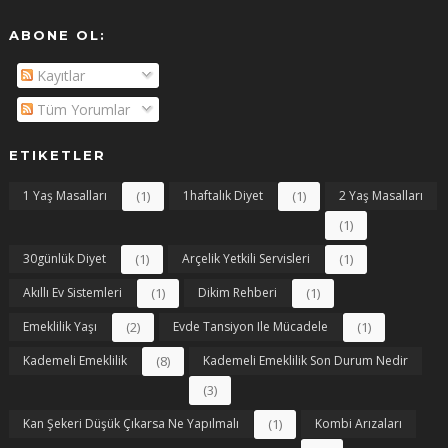
ABONE OL:
Kayıtlar
Tüm Yorumlar
ETIKETLER
1 Yaş Masalları
(1)
1haftalık Diyet
(1)
2 Yaş Masalları
(1)
30günlük Diyet
(1)
Arçelik Yetkili Servisleri
(1)
Akıllı Ev Sistemleri
(1)
Dikim Rehberi
(1)
Emeklilik Yaşı
(2)
Evde Tansiyon Ile Mücadele
(1)
Kademeli Emeklilik
(8)
Kademeli Emeklilik Son Durum Nedir
(3)
Kan Şekeri Düşük Çıkarsa Ne Yapılmalı
(1)
Kombi Arızaları