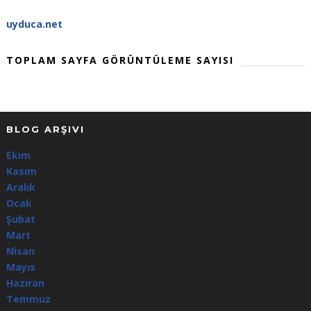
uyduca.net
TOPLAM SAYFA GÖRÜNTÜLEME SAYISI
BLOG ARŞIVI
Ekim
(3)
Kasım
(64)
Aralık
(344)
Ocak
(100)
Şubat
(8)
Mart
(4)
Nisan
(5)
Mayıs
(7)
Haziran
(24)
Temmuz
(3)