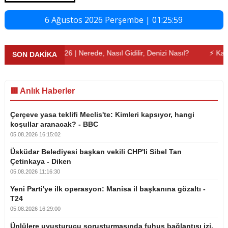
6 Ağustos 2026 Perşembe | 01:26:00
 Rehberi 2026 | Nerede, Nasıl Gidilir, Denizi Nasıl?
⚡ Kademeli Em
SON DAKİKA
🟥 Anlık Haberler
Çerçeve yasa teklifi Meclis'te: Kimleri kapsıyor, hangi
koşullar aranacak? - BBC
05.08.2026 16:15:02
Üsküdar Belediyesi başkan vekili CHP'li Sibel Tan
Çetinkaya - Diken
05.08.2026 11:16:30
Yeni Parti'ye ilk operasyon: Manisa il başkanına gözaltı -
T24
05.08.2026 16:29:00
Ünlülere uyuşturucu soruşturmasında fuhuş bağlantısı izi.