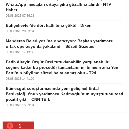
WhatsApp mesajları ortaya çıktı gözaltına alındı - NTV
Haber
05.08.2026 07:36:28
Bahçelievler'de dört katlı bina çöktü - Diken
05.08.2026 20:33:34
Menderes Belediyesi’ne operasyon: Başkan yardımcısı
ortak operasyonla yakalandı - Sözcü Gazetesi
05.08.2026 17:13:00
Fatih Altaylı: Özgür Özel tutuklanabilir, yargılanabilir;
seçime kadar bu prosedür tamamlanır mı bilmem ama Yeni
Parti’nin büyüme süreci baltalanmış olur - T24
05.08.2026 14:41:00
Etimesgut soruşturmasında yeni gelişme! Erdal
Beşikçioğlu’nun yardımcısı Kerimoğlu’nun uyuşturucu testi
pozitif çıktı - CNN Türk
05.08.2026 15:53:31
1