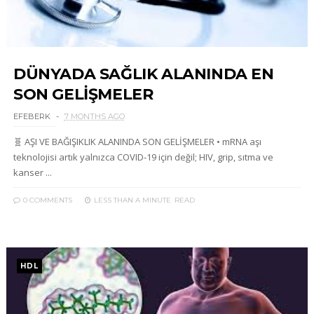
DÜNYADA SAĞLIK ALANINDA EN
SON GELİŞMELER
EFEBERK
7 MONTHS AGO
🧬 AŞI VE BAĞIŞIKLIK ALANINDA SON GELİŞMELER • mRNA aşı
teknolojisi artık yalnızca COVID-19 için değil; HIV, grip, sıtma ve
kanser ...
0 COMMENTS
LESS THAN A MINUTE
READ
HDL