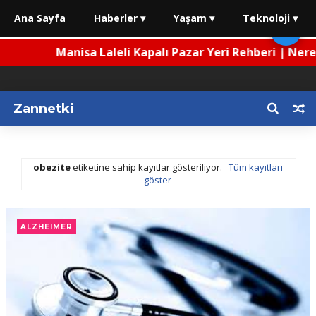
Ana Sayfa
Haberler ▾
Yaşam ▾
Teknoloji ▾
🌙
Manisa Laleli Kapalı Pazar Yeri Rehberi | Nerede, 
Zannetki
obezite
etiketine sahip kayıtlar gösteriliyor.
Tüm kayıtları
göster
ALZHEIMER